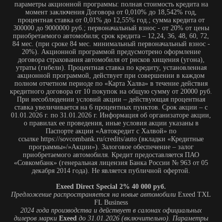
Паспорте акции «Автокредит с Халвой» по
ссылке https://sovcombank.ru/credits/auto (вкладки «Кредитные
программы»/»Акции»). Залоговое обеспечение – залог
приобретаемого автомобиля. Кредит предоставляется ПАО
«Совкомбанк» (генеральная лицензия Банка России № 963 от 05
декабря 2014 года). Не является публичной офертой.
Exeed Direct Special 2% 40 000 руб.
Предложение распространяется на новые автомобили
Exeed TXL
FL Business
2024 года производства и действует в салонах официальных
дилеров марки
Exeed
до 31.01.2026 (включительно). Параметры
программы «
Exeed Direct Special
»: валюта кредита – рубли РФ;
валюта кредита – рубли РФ; срок кредита – 12-96 мес.; сумма
кредита - от 100 000 до 10 000 000 руб.
Стоимость приобретаемого автомобиля 3 380 000 руб при
условии скидки 300 000 по программе трейд-ин. Диапазон Полной
стоимости кредита в % годовых составляет от 1,648% до
2,343% при ежемесячном платеже 40 000 руб. Процентная
ставка составляет 2%, при первоначальном взносе 45,452% от
стоимости автомобиля, сроке кредита 48 мес, сумме кредита - 1
843 722 руб. и определяется индивидуально. Оценивайте свои
финансовые возможности и риски*.
Подробнее уточняйте в официальных дилерских центрах
Exeed
.
Изучите все условия кредита в разделе
«
Кредит на покупку
автомобиля у дилера» на сайте банка
https://alfabank.ru/
Кредит
предоставляет АО Альфа-Банк. ИНН 7728168971 ОГРН
1027700067328 место нахождение 107078, г. Москва, ул.