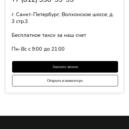
Открыть в навигаторе
СОГЛАСИЕ НА ОБРАБОТКУ ПЕРСОНАЛЬНЫХ
ДАННЫХ
ПОЛИТИКА КОНФИДЕНЦИАЛЬНОСТИ
Приведенная на настоящем интернет-сайте информация о ценах,
наличии и характеристиках товаров и (или) услуг носит
исключительно справочный характер и ни при каких условиях не
является публичной офертой, определяемой в соответствии
положениями Статьи 437 Гражданского кодекса РФ. Расчетная