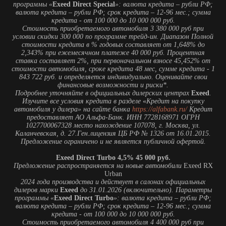
Каланчевская, д. 27.Ген.лицензия ЦБ РФ № 1326 от 16.01.2015.
Предложение ограничено и не является публичной офертой.
Exeed Direct Turbo 4,5% 45 000 руб.
Предложение распространяется на новые автомобили
Exeed RX
Urban
2024 года производства и действует в салонах официальных
дилеров марки
Exeed
до 31.01.2026 (включительно). Параметры
программы «
Exeed Direct Turbo
»: валюта кредита – рубли РФ;
валюта кредита – рубли РФ; срок кредита – 12-96 мес.; сумма
кредита - от 100 000 до 10 000 000 руб.
Стоимость приобретаемого автомобиля 4 400 000 руб при
условии скидки 250 000 руб. по программе трейд-ин. Диапазон
Полной стоимости кредита в % годовых составляет от 4,081%
до 4,897% при ежемесячном платеже 45 000 руб. Процентная
ставка составляет 4,5%, при первоначальном взносе 55,151% от
стоимости автомобиля, сроке кредита 48 мес, сумме кредита - 1
973 356 руб. и определяется индивидуально. Оценивайте свои
финансовые возможности и риски*.
Подробнее уточняйте в официальных дилерских центрах
Exeed
.
Изучите все условия кредита в разделе
«
Кредит на покупку
автомобиля у дилера» на сайте банка
https://alfabank.ru/
Кредит
предоставляет АО Альфа-Банк. ИНН 7728168971 ОГРН
1027700067328 место нахождение 107078, г. Москва, ул.
Каланчевская, д. 27.Ген.лицензия ЦБ РФ № 1326 от 16.01.2015.
Предложение ограничено и не является публичной офертой.