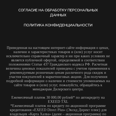
величина ценовых показателей приведена с учетом применения к
рекомендуемым розничным ценам различного рода скидок и
участия покупателей в маркетинговых акциях. Для получения
подробной информации о наличии и стоимости упоминаемых на
сайте товаров и (или) услуг, пожалуйста, обращайтесь к
менеджерам Дилерского центра.
Ежемесячный платеж 30 000,00 рублей* по автокредиту на
EXEED TXL
*Ежемесячный платеж по кредиту по акционной программе
кредитования «EXEED Direct Plus» (Эксид Директ плюс) для
владельцев «Карта Халва» (далее – акционная программа) по
продукту «АвтоСтиль-Особый» для новых автомобилей
иностранных марок 2024 года выпуска. Расчет произведен исходя
из следующих параметров: цена автомобиля EXEED TXL
FLBusiness 2024года выпуска 3 380 000,00 рублей (цена
автомобиля указана с учетом скидки при сдаче старого автомобиля
по программе Trade-in (Трейд-ин) в размере 300 000,00 руб.),
первоначальный взнос – 3 380 000,00 рублей (42,04% от
стоимости автомобиля); срок кредита – 84 месяца; полная
стоимость кредита на момент заключения Договора – 7,446-
7,448%, процентная ставка – 7,45% годовых, сумма кредита – 1
958 980,00 рублей. Расчет платежа произведен на 16.01.2026 года
(без применения опции услуги – «Выбор даты платежа»), является
предварительным и может отличаться от фактического при
изменении параметров/даты предоставления кредита. Общие
параметры акционной программы: полная стоимость кредита на
момент заключения Договора от 0,010% до 16,842% год,