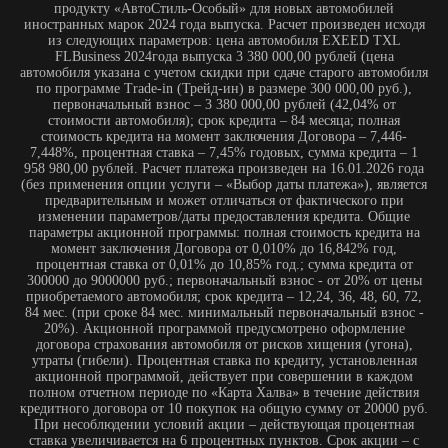
процентная ставка от 0,01% до 10,85% год.; сумма кредита от
300000 до 9000000 руб.; первоначальный взнос - от 20% от цены
приобретаемого автомобиля; срок кредита – 12,24, 36, 48, 60, 72,
84 мес. (при сроке 84 мес. минимальный первоначальный взнос -
20%). Акционной программой предусмотрено оформление
договора страхования автомобиля от рисков хищения (угона),
утраты (гибели). Процентная ставка по кредиту, установленная
акционной программой, действует при совершении в каждом
полном отчетном периоде по «Карта Халва» в течение действия
кредитного договора от 10 покупок на общую сумму от 20000 руб.
При несоблюдении условий акции – действующая процентная
ставка увеличивается на 6 процентных пунктов. Срок акции – с
01.01.2026 г. по 31.01.2026 г. Информация об организаторе акции,
о правилах ее проведения, иные условия акции указаны в
Паспорте акции «Автокредит с Халвой» по
ссылке https://sovcombank.ru/credits/auto (вкладки «Кредитные
программы»/»Акции»). Залоговое обеспечение – залог
приобретаемого автомобиля. Кредит предоставляется ПАО
«Совкомбанк» (генеральная лицензия Банка России № 963 от 05
декабря 2014 года). Не является публичной офертой.
Ежемесячный платеж 33 000,00 рублей* по автокредиту на
EXEED RX
*Ежемесячный платеж по кредиту по акционной программе
кредитования «EXEED Direct NEW Gold +» (Эксид Директ нью
голд плюс) для владельцев «Карта Халва» (далее – акционная
программа) по продукту «АвтоСтиль-Особый» для новых
автомобилей иностранных марок 2024 года выпуска. Расчет