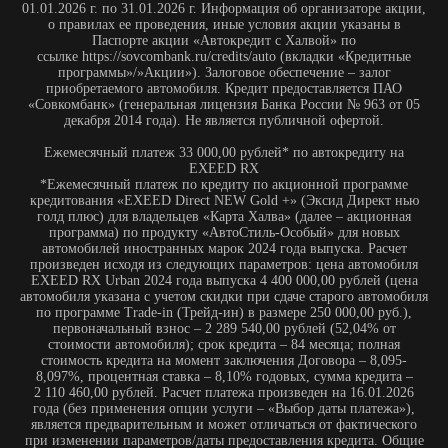
произведен исходя из следующих параметров: цена автомобиля
EXEED RX Urban 2024 года выпуска 4 400 000,00 рублей (цена
автомобиля указана с учетом скидки при сдаче старого автомобиля
по программе Trade-in (Трейд-ин) в размере 250 000,00 руб.),
первоначальный взнос – 2 289 540,00 рублей (52,04% от
стоимости автомобиля); срок кредита – 84 месяца; полная
стоимость кредита на момент заключения Договора – 8,095-
8,097%, процентная ставка – 8,10% годовых, сумма кредита –
2 110 460,00 рублей. Расчет платежа произведен на 16.01.2026
года (без применения опции услуги – «Выбор даты платежа»),
является предварительным и может отличаться от фактического
при изменении параметров/даты предоставления кредита. Общие
параметры акционной программы: полная стоимость кредита на
момент заключения Договора от 0,010% до 18,542% год,
процентная ставка от 0,01% до 12,55% год.; сумма кредита от
300000 до 9000000 руб.; первоначальный взнос - от 20% от цены
приобретаемого автомобиля; срок кредита – 12,24, 36, 48, 60, 72,
84 мес. (при сроке 84 мес. минимальный первоначальный взнос -
20%). Акционной программой предусмотрено оформление
договора страхования автомобиля от рисков хищения (угона),
утраты (гибели). Процентная ставка по кредиту, установленная
акционной программой, действует при совершении в каждом
полном отчетном периоде по «Карта Халва» в течение действия
кредитного договора от 10 покупок на общую сумму от 20000 руб.
При несоблюдении условий акции – действующая процентная
ставка увеличивается на 6 процентных пунктов. Срок акции – с
01.01.2026 г. по 31.01.2026 г. Информация об организаторе акции,
о правилах ее проведения, иные условия акции указаны в