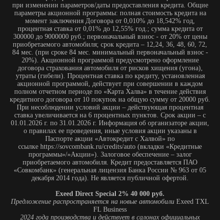
при изменении параметров/даты предоставления кредита. Общие
параметры акционной программы: полная стоимость кредита на
момент заключения Договора от 0,010% до 18,542% год,
процентная ставка от 0,01% до 12,55% год.; сумма кредита от
300000 до 9000000 руб.; первоначальный взнос - от 20% от цены
приобретаемого автомобиля; срок кредита – 12,24, 36, 48, 60, 72,
84 мес. (при сроке 84 мес. минимальный первоначальный взнос -
20%). Акционной программой предусмотрено оформление
договора страхования автомобиля от рисков хищения (угона),
утраты (гибели). Процентная ставка по кредиту, установленная
акционной программой, действует при совершении в каждом
полном отчетном периоде по «Карта Халва» в течение действия
кредитного договора от 10 покупок на общую сумму от 20000 руб.
При несоблюдении условий акции – действующая процентная
ставка увеличивается на 6 процентных пунктов. Срок акции – с
01.01.2026 г. по 31.01.2026 г. Информация об организаторе акции,
о правилах ее проведения, иные условия акции указаны в
Паспорте акции «Автокредит с Халвой» по
ссылке https://sovcombank.ru/credits/auto (вкладки «Кредитные
программы»/»Акции»). Залоговое обеспечение – залог
приобретаемого автомобиля. Кредит предоставляется ПАО
«Совкомбанк» (генеральная лицензия Банка России № 963 от 05
декабря 2014 года). Не является публичной офертой.
Exeed Direct Special 2% 40 000 руб.
Предложение распространяется на новые автомобили
Exeed TXL
FL Business
2024 года производства и действует в салонах официальных