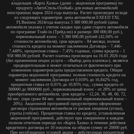
владельцев «Карта Халва» (далее – акционная программа) по
продукту «АвтоСтиль-Особый» для новых автомобилей
иностранных марок 2024 года выпуска. Расчет произведен исходя
из следующих параметров: цена автомобиля EXEED TXL
FLBusiness 2024года выпуска 3 380 000,00 рублей (цена
автомобиля указана с учетом скидки при сдаче старого автомобиля
по программе Trade-in (Трейд-ин) в размере 300 000,00 руб.),
первоначальный взнос – 3 380 000,00 рублей (42,04% от
стоимости автомобиля); срок кредита – 84 месяца; полная
стоимость кредита на момент заключения Договора – 7,446-
7,448%, процентная ставка – 7,45% годовых, сумма кредита – 1
958 980,00 рублей. Расчет платежа произведен на 16.01.2026 года
(без применения опции услуги – «Выбор даты платежа»), является
предварительным и может отличаться от фактического при
изменении параметров/даты предоставления кредита. Общие
параметры акционной программы: полная стоимость кредита на
момент заключения Договора от 0,010% до 16,842% год,
процентная ставка от 0,01% до 10,85% год.; сумма кредита от
300000 до 9000000 руб.; первоначальный взнос - от 20% от цены
приобретаемого автомобиля; срок кредита – 12,24, 36, 48, 60, 72,
84 мес. (при сроке 84 мес. минимальный первоначальный взнос -
20%). Акционной программой предусмотрено оформление
договора страхования автомобиля от рисков хищения (угона),
утраты (гибели). Процентная ставка по кредиту, установленная
акционной программой, действует при совершении в каждом
полном отчетном периоде по «Карта Халва» в течение действия
кредитного договора от 10 покупок на общую сумму от 20000 руб.
При несоблюдении условий акции – действующая процентная