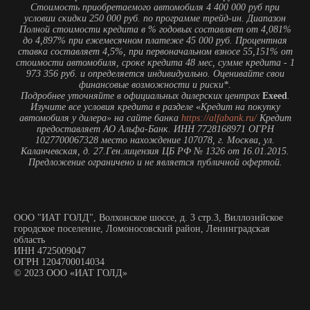
Стоимость приобретаемого автомобиля 4 400 000 руб при
условии скидки 250 000 руб. по программе трейд-ин. Диапазон
Полной стоимости кредита в % годовых составляет от 4,081%
до 4,897% при ежемесячном платеже 45 000 руб. Процентная
ставка составляет 4,5%, при первоначальном взносе 55,151% от
стоимости автомобиля, сроке кредита 48 мес, сумме кредита - 1
973 356 руб. и определяется индивидуально. Оценивайте свои
финансовые возможности и риски*.
Подробнее уточняйте в официальных дилерских центрах
Exeed
.
Изучите все условия кредита в разделе
«
Кредит на покупку
автомобиля у дилера» на сайте банка
https://alfabank.ru/
Кредит
предоставляет АО Альфа-Банк. ИНН 7728168971 ОГРН
1027700067328 место нахождение 107078, г. Москва, ул.
Каланчевская, д. 27.Ген.лицензия ЦБ РФ № 1326 от 16.01.2015.
Предложение ограничено и не является публичной офертой.
ООО "ИАТ ГОЛД", Волхонское шоссе, д. 3 стр.3, Виллозийское
городское поселение, Ломоносовский район, Ленинградская
область
ИНН 4725009047
ОГРН 1204700014034
© 2023 ООО «ИАТ ГОЛД»