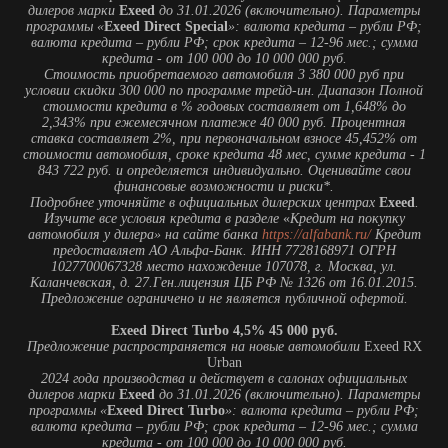
дилеров марки
Exeed
до 31.01.2026 (включительно). Параметры
программы «
Exeed Direct Special
»: валюта кредита – рубли РФ;
валюта кредита – рубли РФ; срок кредита – 12-96 мес.; сумма
кредита - от 100 000 до 10 000 000 руб.
Стоимость приобретаемого автомобиля 3 380 000 руб при
условии скидки 300 000 по программе трейд-ин. Диапазон Полной
стоимости кредита в % годовых составляет от 1,648% до
2,343% при ежемесячном платеже 40 000 руб. Процентная
ставка составляет 2%, при первоначальном взносе 45,452% от
стоимости автомобиля, сроке кредита 48 мес, сумме кредита - 1
843 722 руб. и определяется индивидуально. Оценивайте свои
финансовые возможности и риски*.
Подробнее уточняйте в официальных дилерских центрах
Exeed
.
Изучите все условия кредита в разделе
«
Кредит на покупку
автомобиля у дилера» на сайте банка
https://alfabank.ru/
Кредит
предоставляет АО Альфа-Банк. ИНН 7728168971 ОГРН
1027700067328 место нахождение 107078, г. Москва, ул.
Каланчевская, д. 27.Ген.лицензия ЦБ РФ № 1326 от 16.01.2015.
Предложение ограничено и не является публичной офертой.
Exeed Direct Turbo 4,5% 45 000 руб.
Предложение распространяется на новые автомобили
Exeed RX
Urban
2024 года производства и действует в салонах официальных
дилеров марки
Exeed
до 31.01.2026 (включительно). Параметры
программы «
Exeed Direct Turbo
»: валюта кредита – рубли РФ;
валюта кредита – рубли РФ; срок кредита – 12-96 мес.; сумма
кредита - от 100 000 до 10 000 000 руб.