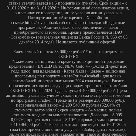
ставка увеличивается на 6 процентных пунктов. Срок акции – с
01.01.2026 г. по 31.01.2026 г. Информация об организаторе акции,
о правилах ее проведения, иные условия акции указаны в
Паспорте акции «Автокредит с Халвой» по
ссылке https://sovcombank.ru/credits/auto (вкладки «Кредитные
программы»/»Акции»). Залоговое обеспечение – залог
приобретаемого автомобиля. Кредит предоставляется ПАО
«Совкомбанк» (генеральная лицензия Банка России № 963 от 05
декабря 2014 года). Не является публичной офертой.
Ежемесячный платеж 33 000,00 рублей* по автокредиту на
EXEED RX
*Ежемесячный платеж по кредиту по акционной программе
кредитования «EXEED Direct NEW Gold +» (Эксид Директ нью
голд плюс) для владельцев «Карта Халва» (далее – акционная
программа) по продукту «АвтоСтиль-Особый» для новых
автомобилей иностранных марок 2024 года выпуска. Расчет
произведен исходя из следующих параметров: цена автомобиля
EXEED RX Urban 2024 года выпуска 4 400 000,00 рублей (цена
автомобиля указана с учетом скидки при сдаче старого автомобиля
по программе Trade-in (Трейд-ин) в размере 250 000,00 руб.),
первоначальный взнос – 2 289 540,00 рублей (52,04% от
стоимости автомобиля); срок кредита – 84 месяца; полная
стоимость кредита на момент заключения Договора – 8,095-
8,097%, процентная ставка – 8,10% годовых, сумма кредита –
2 110 460,00 рублей. Расчет платежа произведен на 16.01.2026
года (без применения опции услуги – «Выбор даты платежа»),
является предварительным и может отличаться от фактического