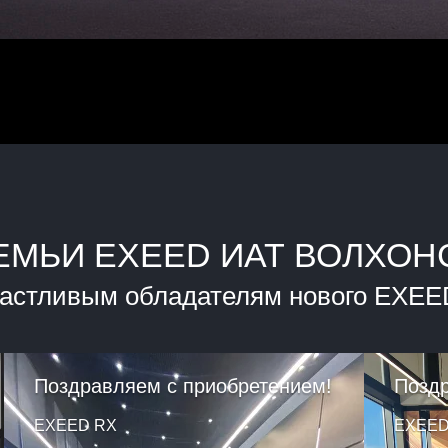
ЕМЬИ EXEED ИАТ ВОЛХОН
частливым обладателям нового EXEE
Поздравляем с приобретением!
Поздр
EXEED RX
EXEED