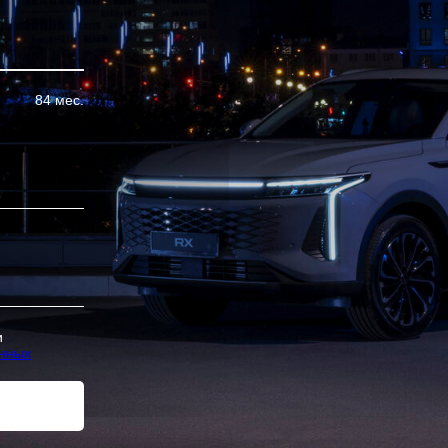
84 мес.
и
анных